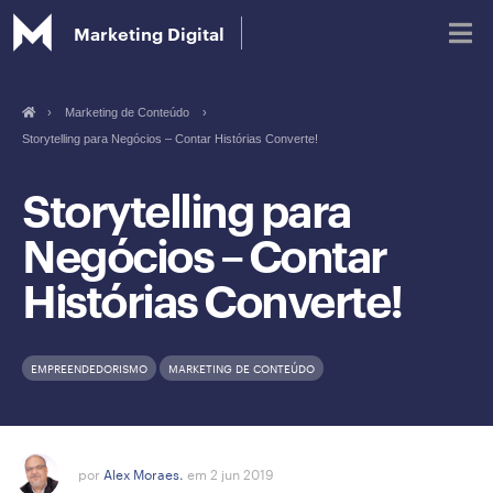
Marketing Digital
›
Marketing de Conteúdo
›
Storytelling para Negócios – Contar Histórias Converte!
Blog
Storytelling para
Glossário de Marketing Digital
Negócios – Contar
Histórias Converte!
EMPREENDEDORISMO
MARKETING DE CONTEÚDO
por
Alex Moraes.
em 2 jun 2019