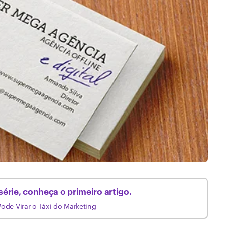
 série, conheça o
primeiro artigo
.
de Virar o Táxi do Marketing