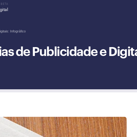
gital
itais: Infográfico
s de Publicidade e Digita