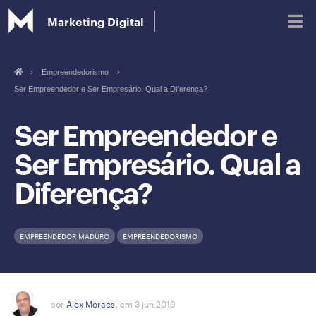
Marketing Digital
›
Empreendedorismo
›
Ser Empreendedor e Ser Empresário. Qual a Diferença?
Blog
Ser Empreendedor e
Glossário de Marketing Digital
Ser Empresário. Qual a
Diferença?
EMPREENDEDOR MADURO
EMPREENDEDORISMO
por
Alex Moraes.
em 3 jun 2019