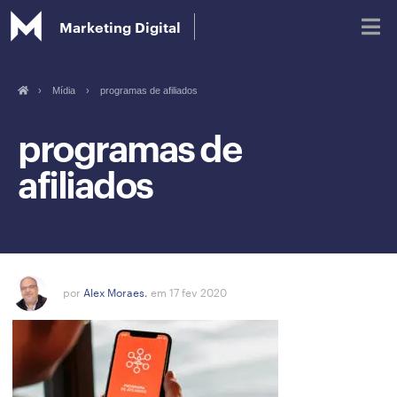
Marketing Digital
›
Mídia
›
programas de afiliados
Blog
programas de
afiliados
Glossário de Marketing Digital
por
Alex Moraes.
em 17 fev 2020