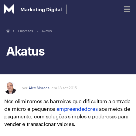
Marketing Digital
›
Empresas
›
Akatus
Blog
Akatus
Glossário de Marketing Digital
por
Alex Moraes.
em 18 set 2015
Nós eliminamos as barreiras que dificultam a entrada
de micro e pequenos
empreendedores
aos meios de
pagamento, com soluções simples e poderosas para
vender e transacionar valores.