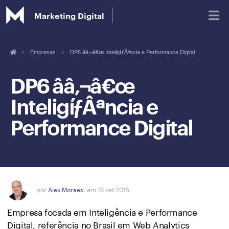
Marketing Digital
›
Empresas
›
DP6 ââ‚¬â€œ InteligíƒÂªncia e Performance Digital
Blog
DP6 ââ‚¬â€œ
InteligíƒÂªncia e
Glossário de Marketing Digital
Performance Digital
por
Alex Moraes.
em 18 set 2015
Empresa focada em Inteligência e Performance
Digital, referência no Brasil em Web Analytics