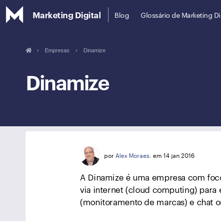
Marketing Digital
Blog
Glossário de Marketing Di
›
Empresas
›
Dinamize
Dinamize
por
Alex Moraes.
em 14 jan 2016
A Dinamize é uma empresa com foco
via internet (cloud computing) para
(monitoramento de marcas) e chat o