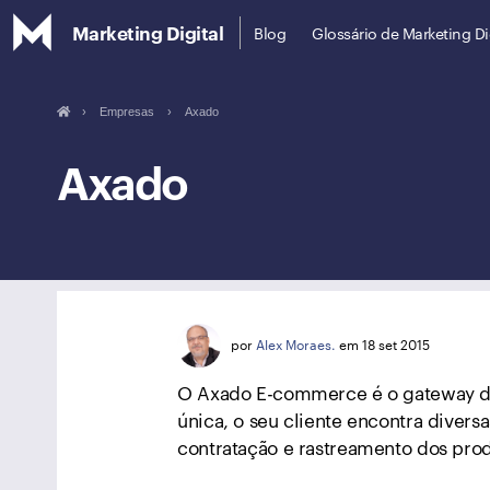
Marketing Digital
Blog
Glossário de Marketing Di
›
Empresas
›
Axado
Axado
por
Alex Moraes.
em 18 set 2015
O Axado E-commerce é o gateway de f
única, o seu cliente encontra diversa
contratação e rastreamento dos pro