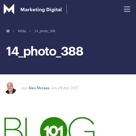
Marketing Digital
›
Mídia
›
14_photo_388
Blog
14_photo_388
Glossário de Marketing Digital
por
Alex Moraes.
em 28 dez 2017