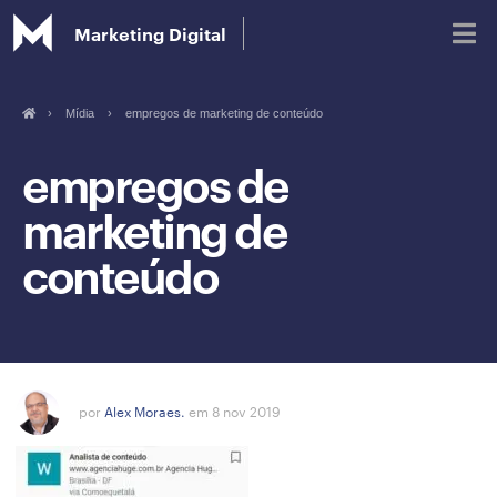
Marketing Digital
›
Mídia
›
empregos de marketing de conteúdo
Blog
empregos de
marketing de
Glossário de Marketing Digital
conteúdo
por
Alex Moraes.
em 8 nov 2019