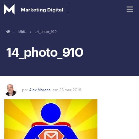
Marketing Digital
›
Mídia
›
14_photo_910
Blog
14_photo_910
Glossário de Marketing Digital
por
Alex Moraes.
em 28 mar 2016