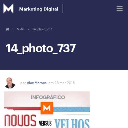
Marketing Digital
›
Mídia
›
14_photo_737
Blog
14_photo_737
Glossário de Marketing Digital
por
Alex Moraes.
em 28 mar 2016