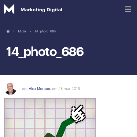
Marketing Digital
›
Mídia
›
14_photo_686
Blog
14_photo_686
Glossário de Marketing Digital
por
Alex Moraes.
em 28 mar 2016