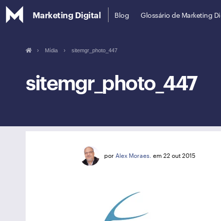
Marketing Digital
Blog
Glossário de Marketing Di
›
Mídia
›
sitemgr_photo_447
sitemgr_photo_447
por
Alex Moraes.
em 22 out 2015