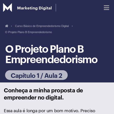
Marketing Digital
›
Curso Básico de Empreendedorismo Digital
›
O Projeto Plano B Empreendedorismo
Blog
O Projeto Plano B
Glossário de Marketing Digital
Empreendedorismo
Capítulo 1 / Aula 2
Conheça a minha proposta de
empreender no digital.
Essa aula é longa por um bom motivo. Preciso