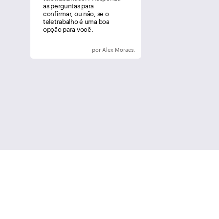
as perguntas para
confirmar, ou não, se o
teletrabalho é uma boa
opção para você.
por Alex Moraes.