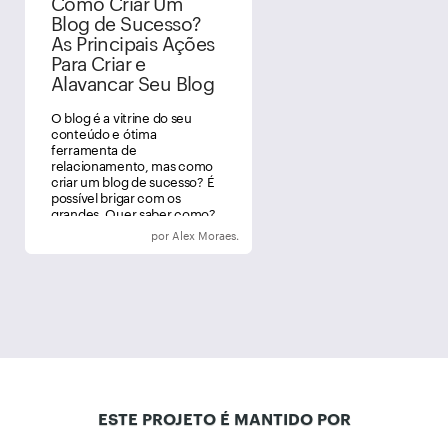
Como Criar Um
Blog de Sucesso?
As Principais Ações
Para Criar e
Alavancar Seu Blog
O blog é a vitrine do seu
conteúdo e ótima
ferramenta de
relacionamento, mas como
criar um blog de sucesso? É
possível brigar com os
grandes. Quer saber como?
por Alex Moraes.
ESTE PROJETO É MANTIDO POR