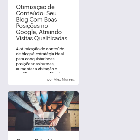
Otimização de
Conteúdo: Seu
Blog Com Boas
Posições no
Google, Atraindo
Visitas Qualificadas
A otimização de conteúdo
de blogs é estratégia ideal
para conquistar boas
posições nas buscas,
aumentar a visitação e
qualificar a sua audiência.
Veja como fazer!
por Alex Moraes.