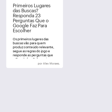
Primeiros Lugares
das Buscas?
Responda 23
Perguntas Que o
Google Faz Para
Escolher
Os primeiros lugares das
buscas vão para quem
produz conteúdo relevante,
segue as regras do jogo e
responde as perguntas que
o Google faz. Saiba mais.
por Alex Moraes.