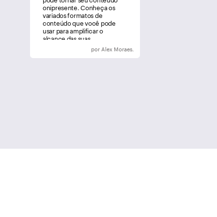
onipresente. Conheça os
variados formatos de
conteúdo que você pode
usar para amplificar o
alcance das suas
mensagens.
por Alex Moraes.