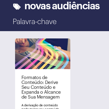
novas audiências
Palavra-chave
Formatos de
Conteúdo: Derive
Seu Conteúdo e
Expanda o Alcance
de Sua Mensagem
A derivação de conteúdo
pode tornar seu conteúdo